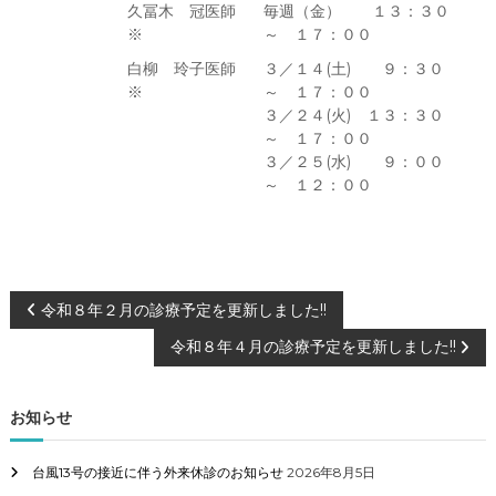
久冨木 冠医師
毎週（金） １３：３０
※
～ １７：００
白柳 玲子医師
３／１４(土) ９：３０
※
～ １７：００
３／２４(火) １３：３０
～ １７：００
３／２５(水) ９：００
～ １２：００
投
令和８年２月の診療予定を更新しました!!
令和８年４月の診療予定を更新しました!!
稿
ナ
お知らせ
ビ
台風13号の接近に伴う外来休診のお知らせ
2026年8月5日