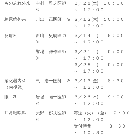
もの忘れ外来
中村 雅之医師
３／２８(土) １０：００
※
～ １７：００
糖尿病外来
川出 茂医師 ※
３／１２(木) １０：００
～ １７：００
皮膚科
新山 史朗医師
３／１４(土) ９：００
※
～ １２：００
饗場 伸作医師
３／２１(土) ９：００
※
～ １７：００
３／２８(土) ９：００
～ １７：００
消化器内科
恵 浩一医師 ※
３／１３(金) ８：３０
（内視鏡）
～ １２：００
眼 科
岩城 陽一医師
３／２６(木) ９：００
※
～ １２：００
耳鼻咽喉科
大野 郁夫医師
毎週（火）（金） ９：００
※
～ １２：００
受付時間 ８：３０
～ １０：３０