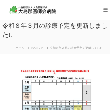
コ
ン
公
地
域
テ
益
に
ン
社
求
ツ
令和８年３月の診療予定を更新しまし
団
め
へ
ら
法
ス
た!!
れ
人
キ
て
大
い
ッ
る
ホーム
お知らせ
令和８年３月の診療予定を更新しました!!
プ
島
全
郡
人
医
的
医
師
療
会
を
病
提
供
院
し
ま
す