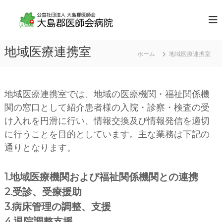
コ
ン
公
地
域
テ
益
に
ン
社
求
ツ
地域医療連携室
団
め
ホーム
地域医療連携室
へ
ら
法
ス
れ
人
キ
て
大
い
ッ
地域医療連携室では、地域の医療機関・福祉関係機
る
プ
島
全
関の窓口として紹介患者様の入院・診察・検査の受
郡
人
け入れを円滑に行い、情報交換及び情報発信を適切
医
的
医
に行うことを目的としています。主な業務は下記の
師
療
会
通りとなります。
を
病
提
供
院
1.地域医療機関および福祉関係機関との連携
し
ま
2.受診、受療援助
す
3.病床管理の調整、支援
4.退院調整支援